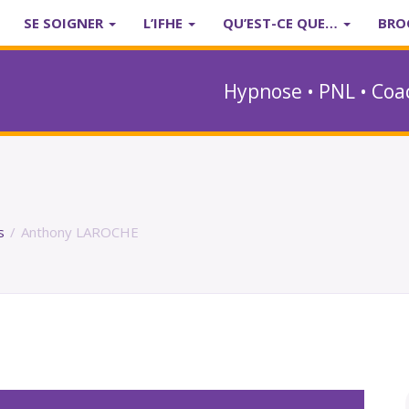
SE SOIGNER
L’IFHE
QU’EST-CE QUE…
BRO
Hypnose • PNL • Coa
s
/
Anthony LAROCHE