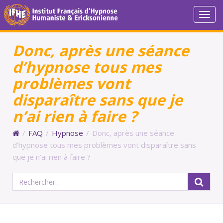
Togg
navi
Donc, après une séance
d’hypnose tous mes
problèmes vont
disparaître sans que je
n’ai rien à faire ?
/
FAQ
/
Hypnose
/
Donc, après une séance
d’hypnose tous mes problèmes vont disparaître sans
que je n’ai rien à faire ?
Rechercher :