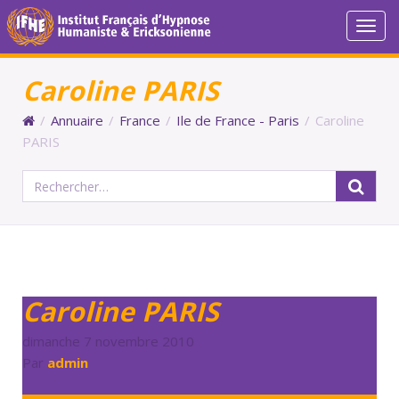
Togg
navi
Caroline PARIS
/
Annuaire
/
France
/
Ile de France - Paris
/
Caroline
PARIS
Rechercher :
Caroline PARIS
dimanche 7 novembre 2010
Par
admin