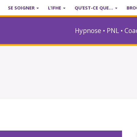
SE SOIGNER
L’IFHE
QU’EST-CE QUE…
BRO
Hypnose • PNL • Coa