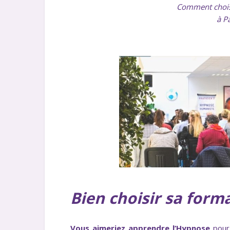
Comment chois
à P
Bien choisir sa for
Vous aimeriez apprendre l’Hypnose
pour