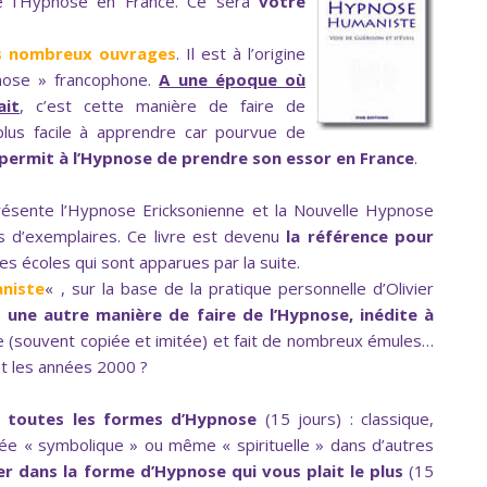
e l’Hypnose en France. Ce sera
votre
s nombreux ouvrages
. Il est à l’origine
nose » francophone.
A une époque où
ait
, c’est cette manière de faire de
plus facile à apprendre car pourvue de
 permit à l’Hypnose de prendre son essor en France
.
résente l’Hypnose Ericksonienne et la Nouvelle Hypnose
rs d’exemplaires. Ce livre est devenu
la référence pour
les écoles qui sont apparues par la suite.
niste
« , sur la base de la pratique personnelle d’Olivier
é
une autre manière de faire de l’Hypnose, inédite à
gée (souvent copiée et imitée) et fait de nombreux émules…
nt les années 2000 ?
t toutes les formes d’Hypnose
(15 jours) : classique,
sée « symbolique » ou même « spirituelle » dans d’autres
er dans la forme d’Hypnose qui vous plait le plus
(15