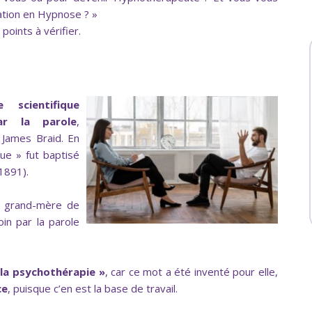
ation en Hypnose ? »
points à vérifier.
scientifique
ar la parole
,
 James Braid. En
que » fut baptisé
1891).
la grand-mère de
in par la parole
 la psychothérapie »
, car ce mot a été inventé pour elle,
ce
, puisque c’en est la base de travail.