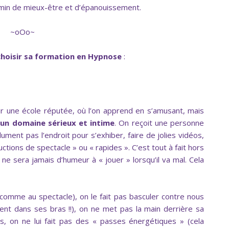
hemin de mieux-être et d’épanouissement.
~oOo~
choisir sa formation en Hypnose
:
sir une école réputée, où l’on apprend en s’amusant, mais
t un domaine sérieux et intime
. On reçoit une personne
ment pas l’endroit pour s’exhiber, faire de jolies vidéos,
uctions de spectacle » ou « rapides ». C’est tout à fait hors
ne sera jamais d’humeur à « jouer » lorsqu’il va mal. Cela
(comme au spectacle), on le fait pas basculer contre nous
nt dans ses bras !!), on ne met pas la main derrière sa
s, on ne lui fait pas des « passes énergétiques » (cela