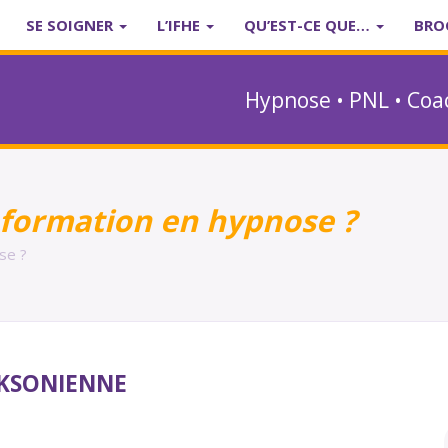
SE SOIGNER
L’IFHE
QU’EST-CE QUE…
BRO
Hypnose • PNL • Coa
 formation en hypnose ?
se ?
KSONIENNE