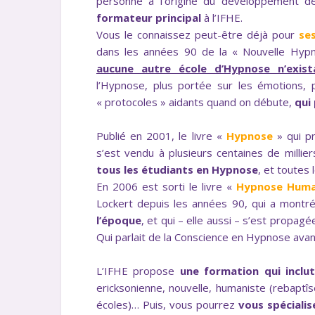
personne à l’origine du développement d
formateur principal
à l’IFHE.
Vous le connaissez peut-être déjà pour
se
dans les années 90 de la « Nouvelle Hyp
aucune autre école d’Hypnose n’exist
l’Hypnose, plus portée sur les émotions, 
« protocoles » aidants quand on débute,
qui
Publié en 2001, le livre «
Hypnose
» qui p
s’est vendu à plusieurs centaines de millie
tous les étudiants en Hypnose
, et toutes 
En 2006 est sorti le livre «
Hypnose Huma
Lockert depuis les années 90, qui a montr
l’époque
, et qui – elle aussi – s’est propa
Qui parlait de la Conscience en Hypnose ava
L’IFHE propose
une formation qui inclu
ericksonienne, nouvelle, humaniste (rebaptî
écoles)… Puis, vous pourrez
vous spécialis