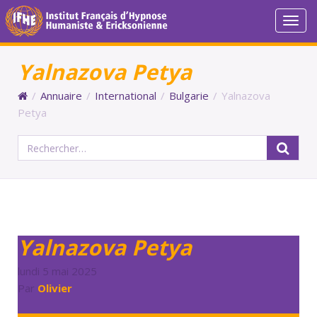
Togg
navi
Yalnazova Petya
/
Annuaire
/
International
/
Bulgarie
/
Yalnazova
Petya
Rechercher :
Yalnazova Petya
lundi 5 mai 2025
Par
Olivier